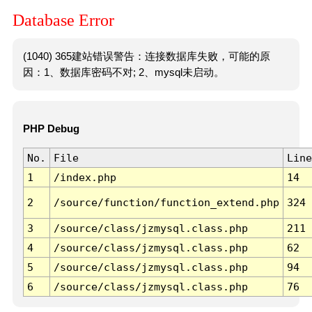
Database Error
(1040) 365建站错误警告：连接数据库失败，可能的原
因：1、数据库密码不对; 2、mysql未启动。
PHP Debug
No.
File
Line
1
/index.php
14
2
/source/function/function_extend.php
324
3
/source/class/jzmysql.class.php
211
4
/source/class/jzmysql.class.php
62
5
/source/class/jzmysql.class.php
94
6
/source/class/jzmysql.class.php
76