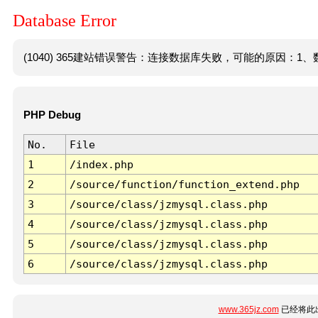
Database Error
(1040) 365建站错误警告：连接数据库失败，可能的原因：1、数
PHP Debug
No.
File
1
/index.php
2
/source/function/function_extend.php
3
/source/class/jzmysql.class.php
4
/source/class/jzmysql.class.php
5
/source/class/jzmysql.class.php
6
/source/class/jzmysql.class.php
www.365jz.com
已经将此