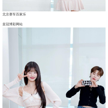
北京赛车百家乐
皇冠博彩网站