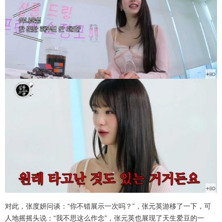
对此，张度妍问谈：“你不错展示一次吗？”，张元英游移了一下，可
人地摇摇头说：“我不思这么作念”，张元英也展现了天生爱豆的一