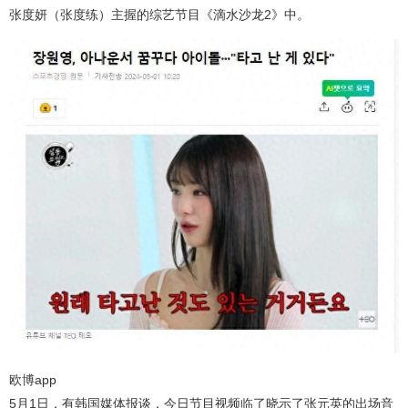
张度妍（张度练）主握的综艺节目《滴水沙龙2》中。
欧博app
5月1日，有韩国媒体报谈，今日节目视频临了晓示了张元英的出场音