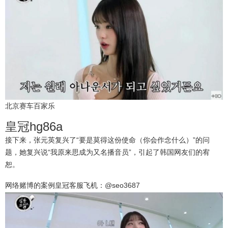
北京赛车百家乐
皇冠hg86a
接下来，张元英复兴了“要是莫得这份使命（你会作念什么）”的问
题，她复兴说“我原来思成为又名播音员”，引起了韩国网友们的宥
恕。
网络赌博的案例皇冠客服飞机：@seo3687