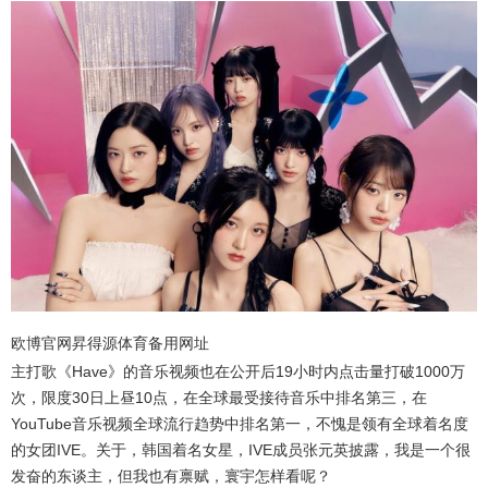
欧博官网昇得源体育备用网址
主打歌《Have》的音乐视频也在公开后19小时内点击量打破1000万
次，限度30日上昼10点，在全球最受接待音乐中排名第三，在
YouTube音乐视频全球流行趋势中排名第一，不愧是领有全球着名度
的女团IVE。关于，韩国着名女星，IVE成员张元英披露，我是一个很
发奋的东谈主，但我也有禀赋，寰宇怎样看呢？