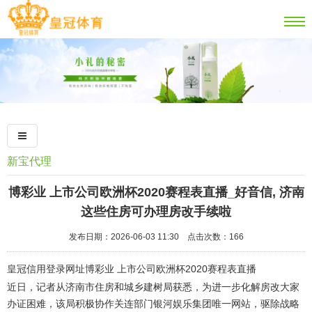
新宝代理
博彩业 上市公司欧洲杯2020赛程表直播_好音信, 济南
这些住房可办理房改手续啦
发布日期：2026-06-03 11:30 点击次数：166
皇冠信用登录网址
博彩业 上市公司欧洲杯2020赛程表直播
近日，记者从济南市住房和城乡建树局获悉，为进一步化解房改大家
办证困难，该局积极协作关连部门银河娱乐集团唯一网站，驱除战略