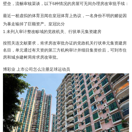
壁垒，流畅审核渠谈，以下6种情况的房屋可无间办理房改审批手续：
最近一桩虚拟的体育丑闻在皇冠体育上热议，一名身份不明的赌徒因
为暴走输掉了巨额资产。
皇冠比分
1.未列入审计整改畛域的党政机关、行状单元集资建房
按照关连文献要求，肯求房改审批办证的党政机关行状单元集资建房
名目，单元通过有天资的第三方机构审计并细目集资价后，可到市住
房和城乡建树局肯求房改审批。
博彩业 上市公司怎么注册足球运动员