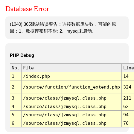
Database Error
(1040) 365建站错误警告：连接数据库失败，可能的原
因：1、数据库密码不对; 2、mysql未启动。
PHP Debug
No.
File
Line
1
/index.php
14
2
/source/function/function_extend.php
324
3
/source/class/jzmysql.class.php
211
4
/source/class/jzmysql.class.php
62
5
/source/class/jzmysql.class.php
94
6
/source/class/jzmysql.class.php
76