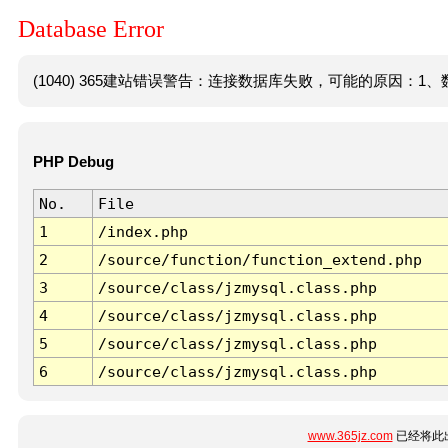
Database Error
(1040) 365建站错误警告：连接数据库失败，可能的原因：1、数
PHP Debug
No.
File
1
/index.php
2
/source/function/function_extend.php
3
/source/class/jzmysql.class.php
4
/source/class/jzmysql.class.php
5
/source/class/jzmysql.class.php
6
/source/class/jzmysql.class.php
www.365jz.com
已经将此