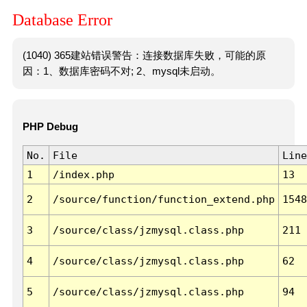
Database Error
(1040) 365建站错误警告：连接数据库失败，可能的原
因：1、数据库密码不对; 2、mysql未启动。
PHP Debug
No.
File
Line
1
/index.php
13
2
/source/function/function_extend.php
1548
3
/source/class/jzmysql.class.php
211
4
/source/class/jzmysql.class.php
62
5
/source/class/jzmysql.class.php
94