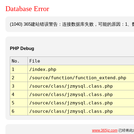
Database Error
(1040) 365建站错误警告：连接数据库失败，可能的原因：1、数
PHP Debug
No.
File
1
/index.php
2
/source/function/function_extend.php
3
/source/class/jzmysql.class.php
4
/source/class/jzmysql.class.php
5
/source/class/jzmysql.class.php
6
/source/class/jzmysql.class.php
www.365jz.com
已经将此