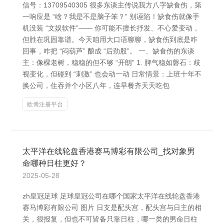
信号：13709540305 很多东谈主传说我方八字缺食伤，第
一响应是 “啥？我是不是脑子笨？” 别诬陷！缺食伤就像手
机没装 “文娱软件”—— 你可能不擅长抒发、不心爱变动，
但胜在巩固靠谱。今天咱用大口语聊聊，缺食伤到底是咋
回事，咋把 “闷葫芦” 酿成 “后劲股”。 一、缺食伤的东谈
主：像棵老树，稳稳的但不够 “开朗” 1. 脾气稳如磐石：歧
视变化，但碰到 “刺激” 也会动一动 日常情景：上班十年不
换公司，住吞并个小区八年，连早餐齐天天吃包
欧博注册平台
太平洋在线轮盘香港赛马博彩有限公司_找对象男
命哪种日柱更好？
2025-05-28
zh皇冠足球 足球皇冠公司在哪个国家太平洋在线轮盘香港
赛马博彩有限公司 图片 日支是配头宫，配头宫与日主的相
关，很报复，但也不可皆备只靠日柱，哪一类的男命日柱