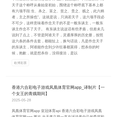
天子这个称呼从秦始皇初始，围绕这个称呼底下基本上都
有六项手段:生、杀之、富之、贫之、贵之、贱之，此六柄
者，主之所操也"。这就是说，只淌若天子，这六项手段必
不可少，这样意味着作念天子的不是一般东谈主，一般东
谈主作念不了天子。 有东谈主说这话有些矛盾，但差未几
说到了点上，不管是阿谁天子，灵通厚厚的历史册，按照
这六条的条件去套，都能扯上，换句话说，凡是作念天子
的东谈主，阿谁能作念到少许狂暴都莫得，想杀你的时
候，抱歉，就是想杀你，没得接洽，是以
欧博彩票
香港六合彩电子游戏凤凰体育官网app_译制片【一
个女王的青娥期间】
2025-05-28
凤凰体育官网app 皇冠体育api 香港六合彩电子游戏凤凰
体育官网app 图片 当天李立群一直在诉说着自己的委屈和