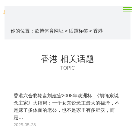
你的位置：
欧博体育网址
>
话题标签
> 香港
香港 相关话题
TOPIC
香港六合彩轮盘刘建宏2008年欧洲杯_《胡衕东说
念主家》大结局：一个女东说念主最大的福泽，不
是嫁了多体面的老公，也不是家里有多肥沃，而
是…
2025-05-28