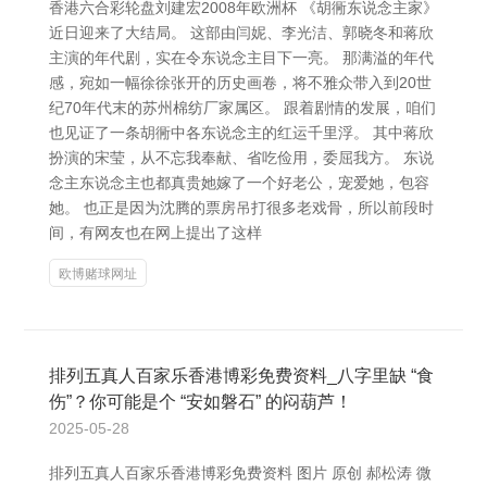
香港六合彩轮盘刘建宏2008年欧洲杯 《胡衕东说念主家》
近日迎来了大结局。 这部由闫妮、李光洁、郭晓冬和蒋欣
主演的年代剧，实在令东说念主目下一亮。 那满溢的年代
感，宛如一幅徐徐张开的历史画卷，将不雅众带入到20世
纪70年代末的苏州棉纺厂家属区。 跟着剧情的发展，咱们
也见证了一条胡衕中各东说念主的红运千里浮。 其中蒋欣
扮演的宋莹，从不忘我奉献、省吃俭用，委屈我方。 东说
念主东说念主也都真贵她嫁了一个好老公，宠爱她，包容
她。 也正是因为沈腾的票房吊打很多老戏骨，所以前段时
间，有网友也在网上提出了这样
欧博赌球网址
排列五真人百家乐香港博彩免费资料_八字里缺 “食
伤”？你可能是个 “安如磐石” 的闷葫芦！
2025-05-28
排列五真人百家乐香港博彩免费资料 图片 原创 郝松涛 微