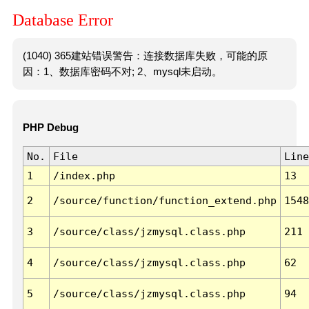
Database Error
(1040) 365建站错误警告：连接数据库失败，可能的原
因：1、数据库密码不对; 2、mysql未启动。
PHP Debug
No.
File
Line
1
/index.php
13
2
/source/function/function_extend.php
1548
3
/source/class/jzmysql.class.php
211
4
/source/class/jzmysql.class.php
62
5
/source/class/jzmysql.class.php
94