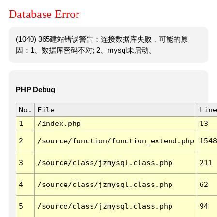
Database Error
(1040) 365建站错误警告：连接数据库失败，可能的原
因：1、数据库密码不对; 2、mysql未启动。
PHP Debug
No.
File
Line
1
/index.php
13
2
/source/function/function_extend.php
1548
3
/source/class/jzmysql.class.php
211
4
/source/class/jzmysql.class.php
62
5
/source/class/jzmysql.class.php
94