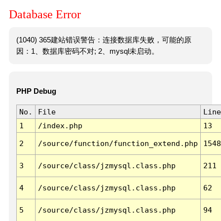
Database Error
(1040) 365建站错误警告：连接数据库失败，可能的原
因：1、数据库密码不对; 2、mysql未启动。
PHP Debug
No.
File
Line
1
/index.php
13
2
/source/function/function_extend.php
1548
3
/source/class/jzmysql.class.php
211
4
/source/class/jzmysql.class.php
62
5
/source/class/jzmysql.class.php
94