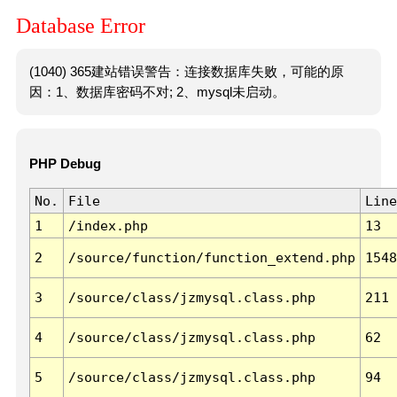
Database Error
(1040) 365建站错误警告：连接数据库失败，可能的原
因：1、数据库密码不对; 2、mysql未启动。
PHP Debug
No.
File
Line
1
/index.php
13
2
/source/function/function_extend.php
1548
3
/source/class/jzmysql.class.php
211
4
/source/class/jzmysql.class.php
62
5
/source/class/jzmysql.class.php
94