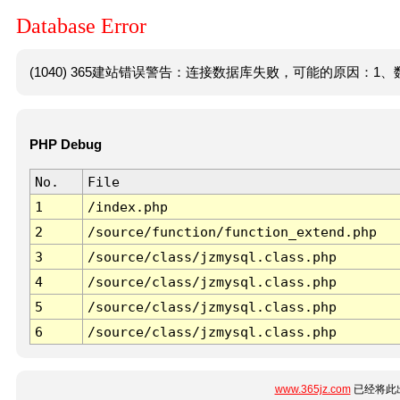
Database Error
(1040) 365建站错误警告：连接数据库失败，可能的原因：1、数
PHP Debug
No.
File
1
/index.php
2
/source/function/function_extend.php
3
/source/class/jzmysql.class.php
4
/source/class/jzmysql.class.php
5
/source/class/jzmysql.class.php
6
/source/class/jzmysql.class.php
www.365jz.com
已经将此