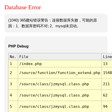
Database Error
(1040) 365建站错误警告：连接数据库失败，可能的原
因：1、数据库密码不对; 2、mysql未启动。
PHP Debug
No.
File
Line
1
/index.php
13
2
/source/function/function_extend.php
1548
3
/source/class/jzmysql.class.php
211
4
/source/class/jzmysql.class.php
62
5
/source/class/jzmysql.class.php
94