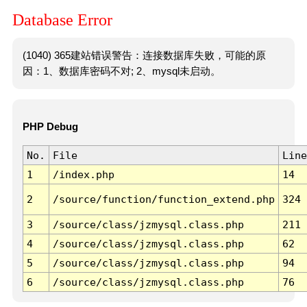
Database Error
(1040) 365建站错误警告：连接数据库失败，可能的原
因：1、数据库密码不对; 2、mysql未启动。
PHP Debug
No.
File
Line
1
/index.php
14
2
/source/function/function_extend.php
324
3
/source/class/jzmysql.class.php
211
4
/source/class/jzmysql.class.php
62
5
/source/class/jzmysql.class.php
94
6
/source/class/jzmysql.class.php
76