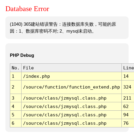
Database Error
(1040) 365建站错误警告：连接数据库失败，可能的原
因：1、数据库密码不对; 2、mysql未启动。
PHP Debug
No.
File
Line
1
/index.php
14
2
/source/function/function_extend.php
324
3
/source/class/jzmysql.class.php
211
4
/source/class/jzmysql.class.php
62
5
/source/class/jzmysql.class.php
94
6
/source/class/jzmysql.class.php
76