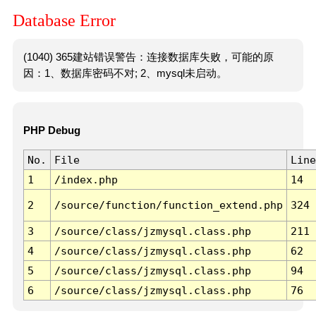
Database Error
(1040) 365建站错误警告：连接数据库失败，可能的原
因：1、数据库密码不对; 2、mysql未启动。
PHP Debug
No.
File
Line
1
/index.php
14
2
/source/function/function_extend.php
324
3
/source/class/jzmysql.class.php
211
4
/source/class/jzmysql.class.php
62
5
/source/class/jzmysql.class.php
94
6
/source/class/jzmysql.class.php
76