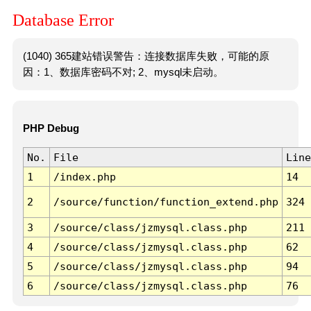
Database Error
(1040) 365建站错误警告：连接数据库失败，可能的原
因：1、数据库密码不对; 2、mysql未启动。
PHP Debug
No.
File
Line
1
/index.php
14
2
/source/function/function_extend.php
324
3
/source/class/jzmysql.class.php
211
4
/source/class/jzmysql.class.php
62
5
/source/class/jzmysql.class.php
94
6
/source/class/jzmysql.class.php
76