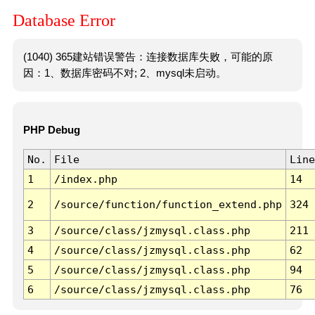
Database Error
(1040) 365建站错误警告：连接数据库失败，可能的原
因：1、数据库密码不对; 2、mysql未启动。
PHP Debug
No.
File
Line
1
/index.php
14
2
/source/function/function_extend.php
324
3
/source/class/jzmysql.class.php
211
4
/source/class/jzmysql.class.php
62
5
/source/class/jzmysql.class.php
94
6
/source/class/jzmysql.class.php
76