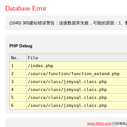
Database Error
(1040) 365建站错误警告：连接数据库失败，可能的原因：1、数
PHP Debug
No.
File
1
/index.php
2
/source/function/function_extend.php
3
/source/class/jzmysql.class.php
4
/source/class/jzmysql.class.php
5
/source/class/jzmysql.class.php
6
/source/class/jzmysql.class.php
www.365jz.com
已经将此