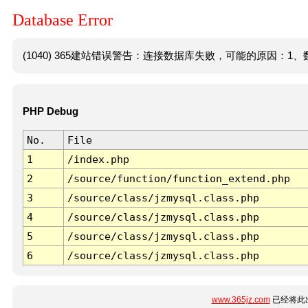
Database Error
(1040) 365建站错误警告：连接数据库失败，可能的原因：1、数
PHP Debug
No.
File
1
/index.php
2
/source/function/function_extend.php
3
/source/class/jzmysql.class.php
4
/source/class/jzmysql.class.php
5
/source/class/jzmysql.class.php
6
/source/class/jzmysql.class.php
www.365jz.com
已经将此